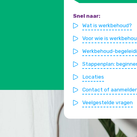
Snel naar:
Wat is werkbehoud?
Voor wie is werkbeho
Werkbehoud-begeleid
Stappenplan: beginn
Locaties
Contact of aanmelde
Veelgestelde vragen