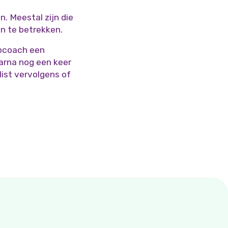
. Meestal zijn die
en te betrekken.
obcoach een
aarna nog een keer
list vervolgens of