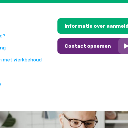
Informatie over aanmel
ud?
Contact opnemen
ing
en met Werkbehoud
n