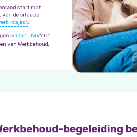
iemand start met
 van de situatie.
erk-traject
.
ijgen
via het UWV
? Of
aken van Werkbehoud.
Werkbehoud-begeleiding b