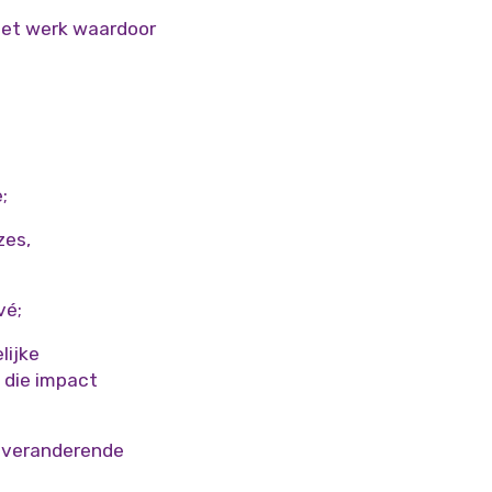
 het werk waardoor
;
zes,
vé;
lijke
 die impact
f veranderende