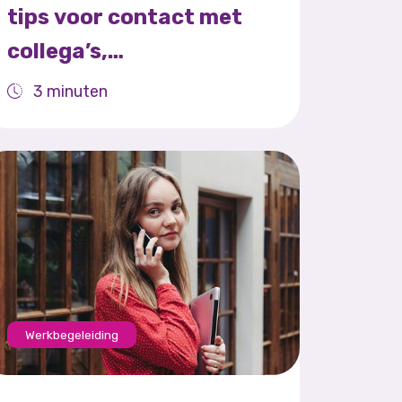
tips voor contact met
collega’s,
leidinggevende en
3 minuten
partners
Werkbegeleiding