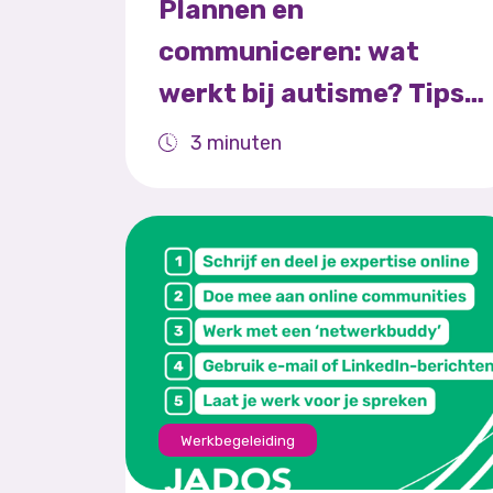
Plannen en
communiceren: wat
werkt bij autisme? Tips
uit de praktijk
3 minuten
Werkbegeleiding