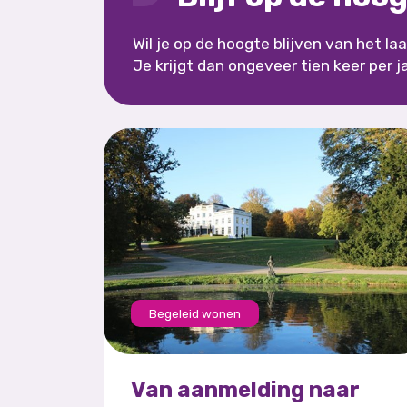
Wil je op de hoogte blijven van het l
Je krijgt dan ongeveer tien keer per j
Begeleid wonen
Van aanmelding naar