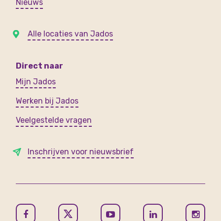
Nieuws
Alle locaties van Jados
Direct naar
Mijn Jados
Werken bij Jados
Veelgestelde vragen
Inschrijven voor nieuwsbrief