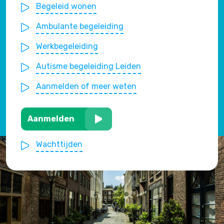
Begeleid wonen
Ambulante begeleiding
Werkbegeleiding
Autisme begeleiding Leiden
Aanmelden of meer weten
Aanmelden
Wachttijden