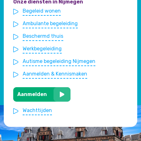
Onze diensten in Nijmegen
Begeleid wonen
Ambulante begeleiding
Beschermd thuis
Werkbegeleiding
Autisme begeleiding Nijmegen
Aanmelden & Kennismaken
Aanmelden
Wachttijden