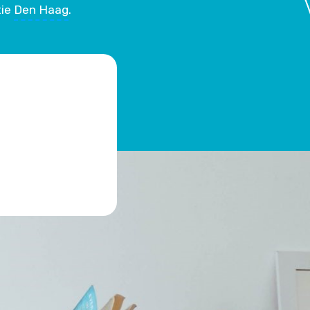
tie
Den Haag
.