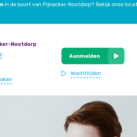
en
in de buurt van Pijnacker-Nootdorp? Bekijk onze loca
cker-Nootdorp
g
Aanmelden
Wachttijden
maken