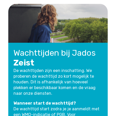
Wachttijden bij Jados
Zeist
De wachttijden zijn een inschatting. We
proberen de wachttijd zo kort mogelijk te
houden. Dit is afhankelijk van hoeveel
plekken er beschikbaar komen en de vraag
naar onze diensten.
Wanneer start de wachttijd?
De wachttijd start zodra je je aanmeldt met
een WMO-indicatie of PGB. Voor