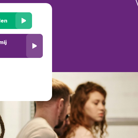
den
mij