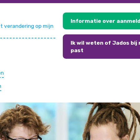
Informatie over aanmel
t verandering op mijn
Ik wil weten of Jados bij 
past
en
n