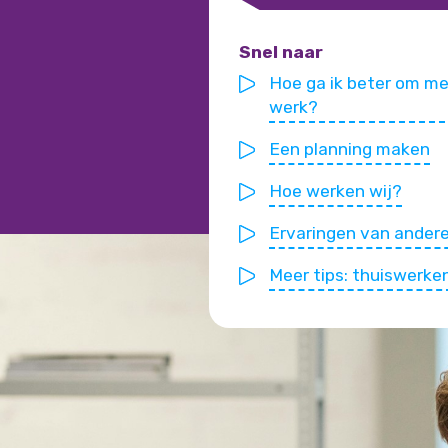
Snel naar
Hoe ga ik beter om me
werk?
Een planning maken
Hoe werken wij?
Ervaringen van ander
Meer tips: thuiswerke