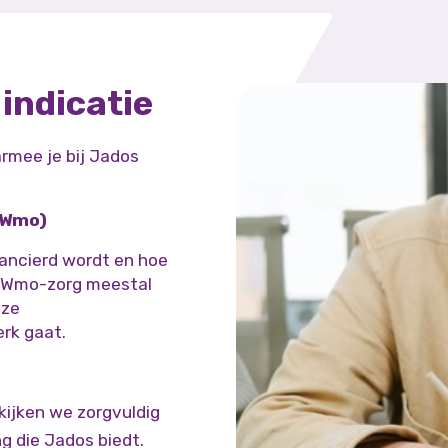
indicatie
armee je bij Jados
(Wmo)
ancierd wordt en hoe
is Wmo-zorg meestal
nze
erk gaat.
kijken we zorgvuldig
ng die Jados biedt.