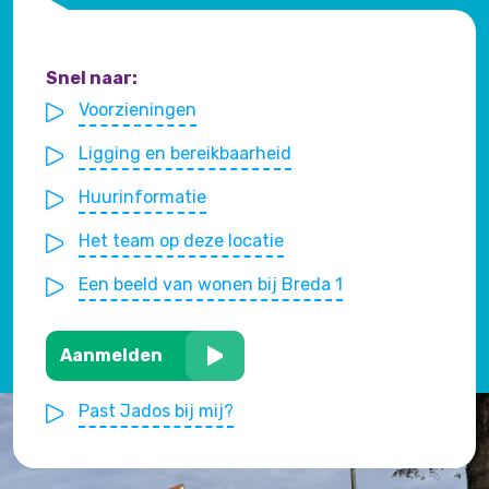
Snel naar:
Voorzieningen
Ligging en bereikbaarheid
Huurinformatie
Het team op deze locatie
Een beeld van wonen bij Breda 1
Woonlocatie
Studentenhuis
Aanmelden
Kamer
Past Jados bij mij?