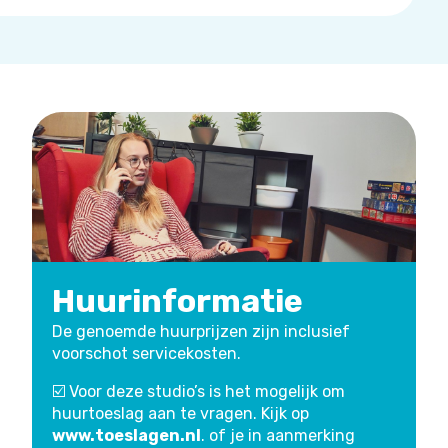
Huurinformatie
De genoemde huurprijzen zijn inclusief
voorschot servicekosten.
☑️ Voor deze studio’s is het mogelijk om
huurtoeslag aan te vragen. Kijk op
www.toeslagen.nl
. of je in aanmerking