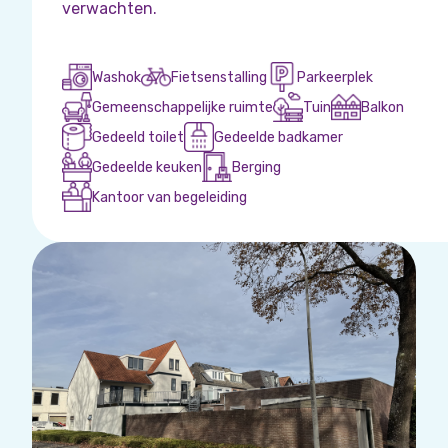
verwachten.
Washok
Fietsenstalling
Parkeerplek
Gemeenschappelijke ruimte
Tuin
Balkon
Gedeeld toilet
Gedeelde badkamer
Gedeelde keuken
Berging
Kantoor van begeleiding