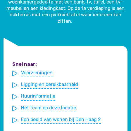
woonkamergedeelte met een bank, tv, tafel, een tv-
meubel en een kledingkast. Op de 1e verdieping is een
dakterras met een picknicktafel waar iedereen kan
zitten.
Snel naar:
Voorzieningen
Ligging en bereikbaarheid
Huurinformatie
Het team op deze locatie
Een beeld van wonen bij Den Haag 2
Woonlocatie
Studio